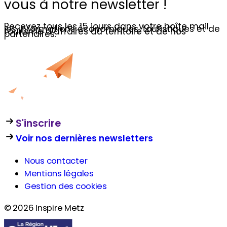
vous à notre newsletter !
Recevez tous les 15 jours dans votre boîte mail
les informations économiques, touristiques et de
tourisme d’affaires du territoire et de nos
partenaires.
S'inscrire
Voir nos dernières newsletters
Nous contacter
Mentions légales
Gestion des cookies
© 2026 Inspire Metz