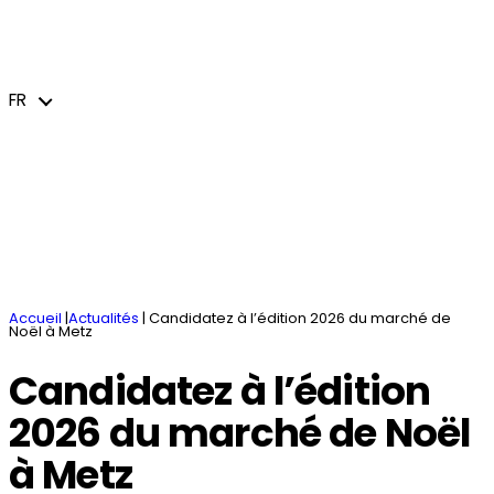
Vous avez un projet
Actualités – événements
Missions et services
Les zones d’activités
Filières et secteurs d’activités
FR
jeem – Le journal économique de l’Euro-
Accueillir
Hébergements / Espaces de coworking
Action transfrontalière et internationale
Métropole de Metz
Innover et se transformer
Marchés publics
Brochures
FR
Accueil
|
Actualités
|
Candidatez à l’édition 2026 du marché de
Noël à Metz
Candidatez à l’édition
2026 du marché de Noël
à Metz