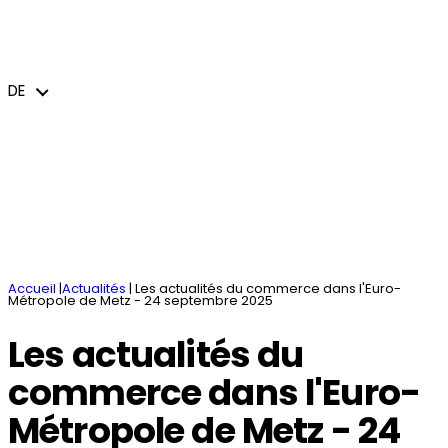
Sie haben ein Projekt
Nachrichten - Veranstaltungen
Aufgaben und Dienste
Die Gewerbegebiete
Studiengänge und Wirtschaftszweige
DE
jeem – Le journal économique de l’Euro-
Begrüßen Sie
Unterkünfte / Coworking Spaces
Grenzüberschreitendes und
Métropole de Metz
internationales Handeln
Innovativ sein und sich verändern
Broschüren
DE
Öffentliche Aufträge
Accueil
|
Actualités
|
Les actualités du commerce dans l'Euro-
Métropole de Metz - 24 septembre 2025
Les actualités du
commerce dans l'Euro-
Métropole de Metz - 24