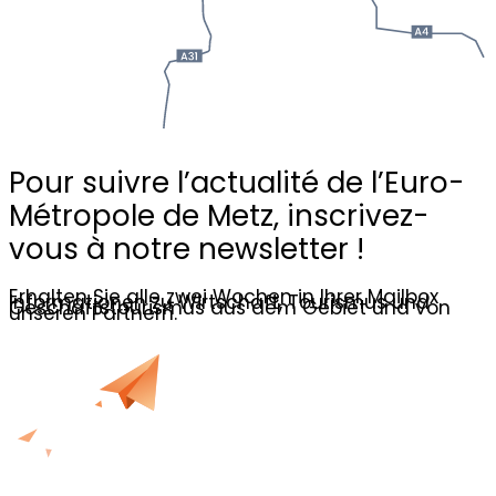
Pour suivre l’actualité de l’Euro-
Métropole de Metz,
inscrivez-
vous à notre newsletter !
Erhalten Sie alle zwei Wochen in Ihrer Mailbox
Informationen zu Wirtschaft, Tourismus und
Geschäftstourismus aus dem Gebiet und von
unseren Partnern.