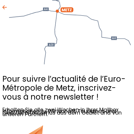
Pour suivre l’actualité de l’Euro-
Métropole de Metz,
inscrivez-
vous à notre newsletter !
Erhalten Sie alle zwei Wochen in Ihrer Mailbox
Informationen zu Wirtschaft, Tourismus und
Geschäftstourismus aus dem Gebiet und von
unseren Partnern.