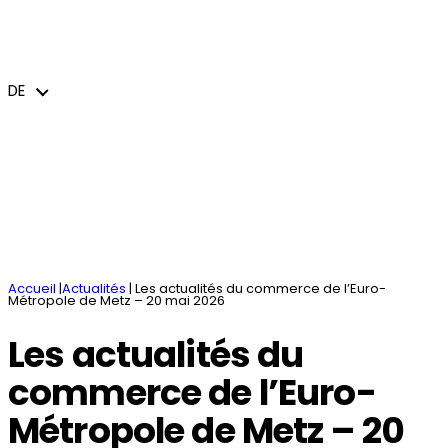
Sie haben ein Projekt
Nachrichten - Veranstaltungen
Aufgaben und Dienste
Die Gewerbegebiete
Studiengänge und Wirtschaftszweige
DE
jeem – Le journal économique de l’Euro-
Begrüßen Sie
Unterkünfte / Coworking Spaces
Grenzüberschreitendes und
Métropole de Metz
internationales Handeln
Innovativ sein und sich verändern
Broschüren
DE
Öffentliche Aufträge
Accueil
|
Actualités
|
Les actualités du commerce de l’Euro-
Métropole de Metz – 20 mai 2026
Les actualités du
commerce de l’Euro-
Métropole de Metz – 20