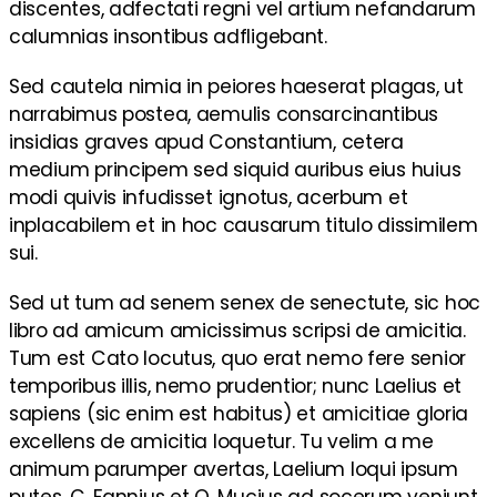
discentes, adfectati regni vel artium nefandarum
calumnias insontibus adfligebant.
Sed cautela nimia in peiores haeserat plagas, ut
narrabimus postea, aemulis consarcinantibus
insidias graves apud Constantium, cetera
medium principem sed siquid auribus eius huius
modi quivis infudisset ignotus, acerbum et
inplacabilem et in hoc causarum titulo dissimilem
sui.
Sed ut tum ad senem senex de senectute, sic hoc
libro ad amicum amicissimus scripsi de amicitia.
Tum est Cato locutus, quo erat nemo fere senior
temporibus illis, nemo prudentior; nunc Laelius et
sapiens (sic enim est habitus) et amicitiae gloria
excellens de amicitia loquetur. Tu velim a me
animum parumper avertas, Laelium loqui ipsum
putes. C. Fannius et Q. Mucius ad socerum veniunt