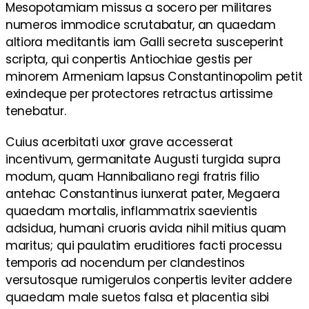
Mesopotamiam missus a socero per militares
numeros immodice scrutabatur, an quaedam
altiora meditantis iam Galli secreta susceperint
scripta, qui conpertis Antiochiae gestis per
minorem Armeniam lapsus Constantinopolim petit
exindeque per protectores retractus artissime
tenebatur.
Cuius acerbitati uxor grave accesserat
incentivum, germanitate Augusti turgida supra
modum, quam Hannibaliano regi fratris filio
antehac Constantinus iunxerat pater, Megaera
quaedam mortalis, inflammatrix saevientis
adsidua, humani cruoris avida nihil mitius quam
maritus; qui paulatim eruditiores facti processu
temporis ad nocendum per clandestinos
versutosque rumigerulos conpertis leviter addere
quaedam male suetos falsa et placentia sibi