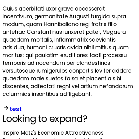
Cuius acerbitati uxor grave accesserat
incentivum, germanitate Augusti turgida supra
modum, quam Hannibaliano regi fratris filio
antehac Constantinus iunxerat pater, Megaera
quaedam mortalis, inflammatrix saevientis
adsidua, humani cruoris avida nihil mitius quam
maritus; qui paulatim eruditiores facti processu
temporis ad nocendum per clandestinos
versutosque rumigerulos conpertis leviter addere
quaedam male suetos falsa et placentia sibi
discentes, adfectati regni vel artium nefandarum
calumnias insontibus adfligebant.
test
Looking to expand?
Inspire Metz's Economic Attractiveness