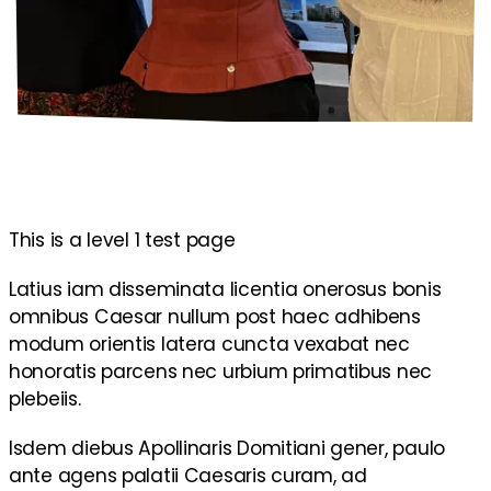
This is a level 1 test page
Latius iam disseminata licentia onerosus bonis
omnibus Caesar nullum post haec adhibens
modum orientis latera cuncta vexabat nec
honoratis parcens nec urbium primatibus nec
plebeiis.
Isdem diebus Apollinaris Domitiani gener, paulo
ante agens palatii Caesaris curam, ad