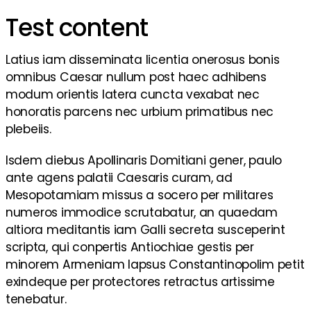
Test content
Latius iam disseminata licentia onerosus bonis
omnibus Caesar nullum post haec adhibens
modum orientis latera cuncta vexabat nec
honoratis parcens nec urbium primatibus nec
plebeiis.
Isdem diebus Apollinaris Domitiani gener, paulo
ante agens palatii Caesaris curam, ad
Mesopotamiam missus a socero per militares
numeros immodice scrutabatur, an quaedam
altiora meditantis iam Galli secreta susceperint
scripta, qui conpertis Antiochiae gestis per
minorem Armeniam lapsus Constantinopolim petit
exindeque per protectores retractus artissime
tenebatur.