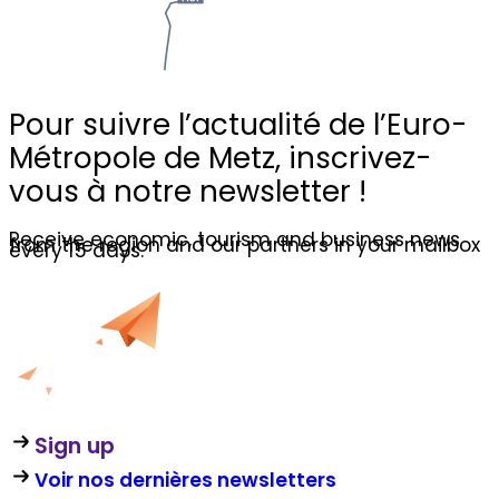
Pour suivre l’actualité de l’Euro-
Métropole de Metz,
inscrivez-
vous à notre newsletter !
Receive economic, tourism and business news
from the region and our partners in your mailbox
every 15 days.
Sign up
Voir nos dernières newsletters