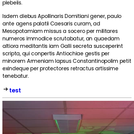
plebeiis.
Isdem diebus Apollinaris Domitiani gener, paulo
ante agens palatii Caesaris curam, ad
Mesopotamiam missus a socero per militares
numeros immodice scrutabatur, an quaedam
altiora meditantis iam Galli secreta susceperint
scripta, qui conpertis Antiochiae gestis per
minorem Armeniam lapsus Constantinopolim petit
exindeque per protectores retractus artissime
tenebatur.
test