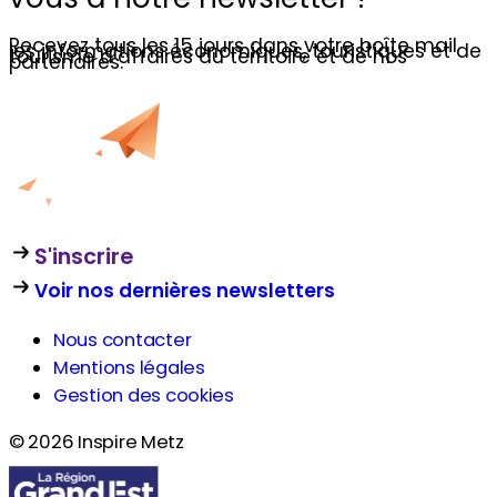
Recevez tous les 15 jours dans votre boîte mail
les informations économiques, touristiques et de
tourisme d’affaires du territoire et de nos
partenaires.
S'inscrire
Voir nos dernières newsletters
Nous contacter
Mentions légales
Gestion des cookies
© 2026 Inspire Metz