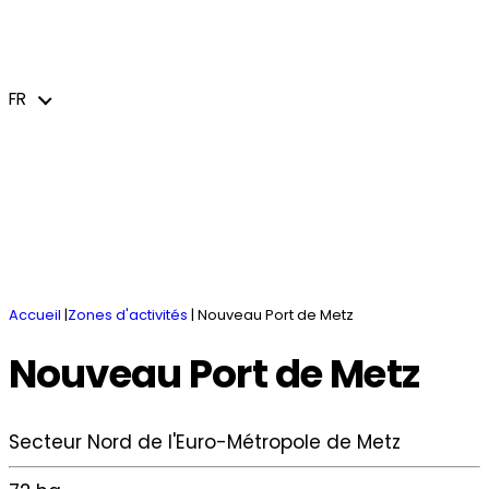
Vous avez un projet
Actualités – événements
Missions et services
Les zones d’activités
Filières et secteurs d’activités
FR
jeem – Le journal économique de l’Euro-
Accueillir
Hébergements / Espaces de coworking
Action transfrontalière et internationale
Métropole de Metz
Innover et se transformer
Marchés publics
Brochures
FR
Accueil
|
Zones d'activités
|
Nouveau Port de Metz
Nouveau Port de Metz
Secteur Nord de l'Euro-Métropole de Metz