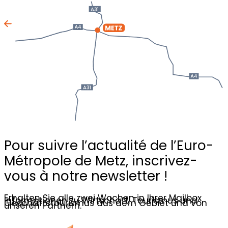
Pour suivre l’actualité de l’Euro-
Métropole de Metz,
inscrivez-
vous à notre newsletter !
Erhalten Sie alle zwei Wochen in Ihrer Mailbox
Informationen zu Wirtschaft, Tourismus und
Geschäftstourismus aus dem Gebiet und von
unseren Partnern.