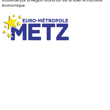
soutenue par la Région Grand Est sur le volet Attractivité
économique.