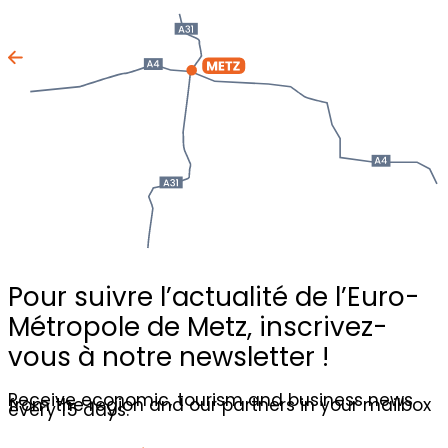
Pour suivre l’actualité de l’Euro-
Métropole de Metz,
inscrivez-
vous à notre newsletter !
Receive economic, tourism and business news
from the region and our partners in your mailbox
every 15 days.