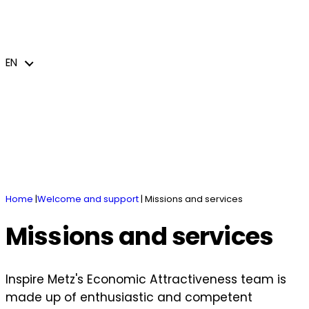
You have a project
News and events
Missions and services
Business parks
Industries and business sectors
EN
jeem – Le journal économique de l’Euro-
Welcome
Accommodation / Coworking spaces
Cross-border and international action
Métropole de Metz
Innovating and transforming
Public procurement
Brochures
EN
Home
|
Welcome and support
|
Missions and services
Missions and services
Inspire Metz's Economic Attractiveness team is
made up of enthusiastic and competent