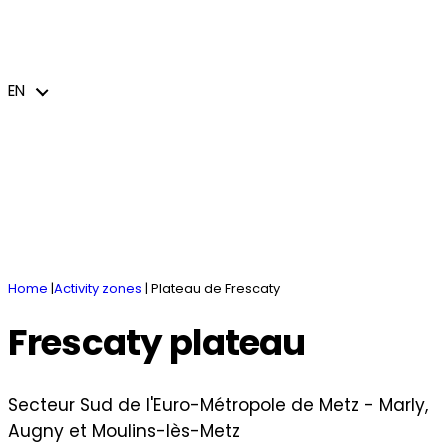
You have a project
News and events
Missions and services
Business parks
Industries and business sectors
EN
jeem – Le journal économique de l’Euro-
Welcome
Accommodation / Coworking spaces
Cross-border and international action
Métropole de Metz
Innovating and transforming
Public procurement
Brochures
EN
Home
|
Activity zones
|
Plateau de Frescaty
Frescaty plateau
Secteur Sud de l'Euro-Métropole de Metz - Marly,
Augny et Moulins-lès-Metz